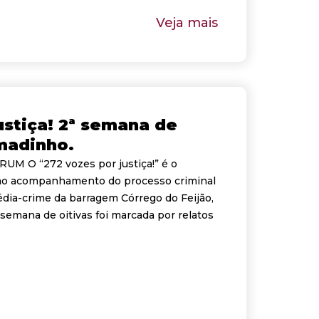
Veja mais
ustiça! 2ª semana de
madinho.
M O “272 vozes por justiça!” é o
ao acompanhamento do processo criminal
édia-crime da barragem Córrego do Feijão,
emana de oitivas foi marcada por relatos