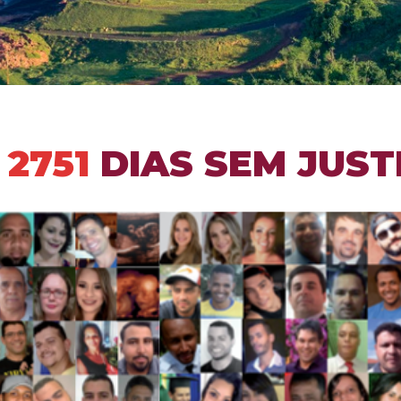
Á
2751
DIAS SEM JUST