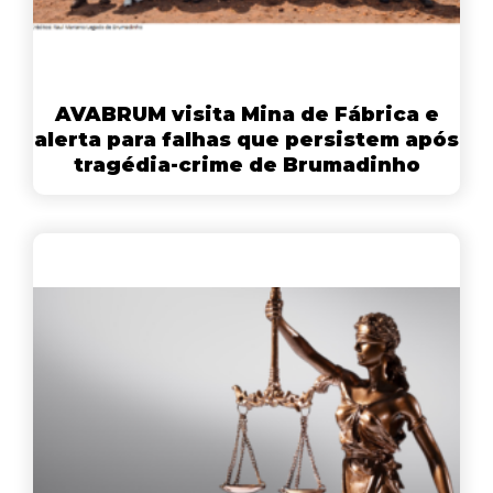
AVABRUM visita Mina de Fábrica e
alerta para falhas que persistem após
tragédia-crime de Brumadinho