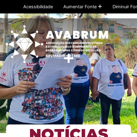
Ir
Acessibilidade
Aumentar Fonte
Diminuir Fo
para
o
conteúdo
Menu
NOTÍCIAS