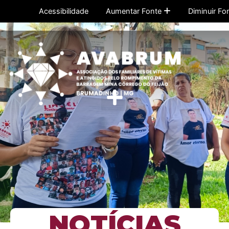
Ir
Acessibilidade
Aumentar Fonte
Diminuir Fo
para
o
conteúdo
Menu
NOTÍCIAS