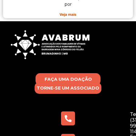
por
Veja mais
FAÇA UMA DOAÇÃO
TORNE-SE UM ASSOCIADO
Te
(3
99
11