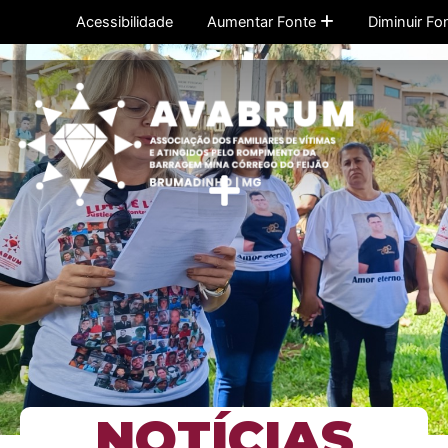
Ir
Acessibilidade
Aumentar Fonte
Diminuir Fo
para
o
conteúdo
Menu
NOTÍCIAS