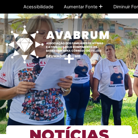
Ir
Acessibilidade
Aumentar Fonte
Diminuir Fo
para
o
conteúdo
Menu
NOTÍCIAS