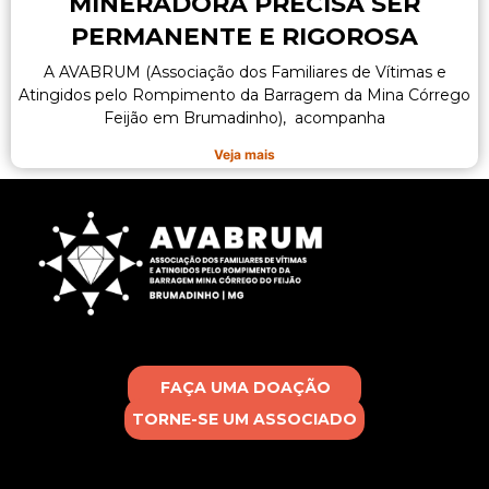
MINERADORA PRECISA SER
PERMANENTE E RIGOROSA
A AVABRUM (Associação dos Familiares de Vítimas e
Atingidos pelo Rompimento da Barragem da Mina Córrego
Feijão em Brumadinho), acompanha
Veja mais
FAÇA UMA DOAÇÃO
TORNE-SE UM ASSOCIADO