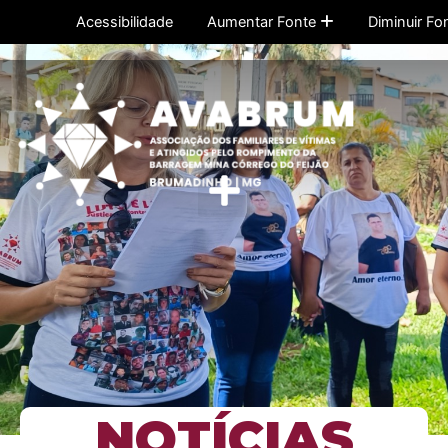
Ir
Acessibilidade
Aumentar Fonte
Diminuir Fo
para
o
conteúdo
Menu
NOTÍCIAS