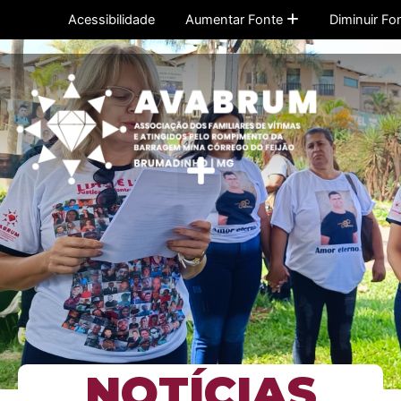
Ir
Acessibilidade
Aumentar Fonte
Diminuir Fo
para
o
conteúdo
Menu
NOTÍCIAS