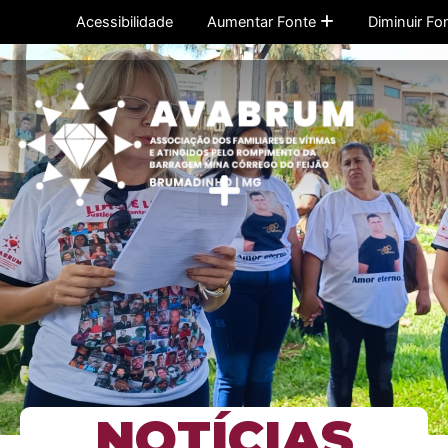
Ir
Acessibilidade
Aumentar Fonte
Diminuir Fo
para
o
conteúdo
Menu
NOTÍCIAS