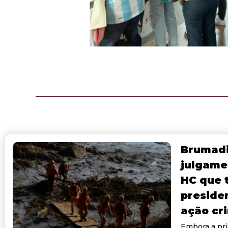
Brumadi
julgame
HC que t
preside
ação cr
Embora a pri