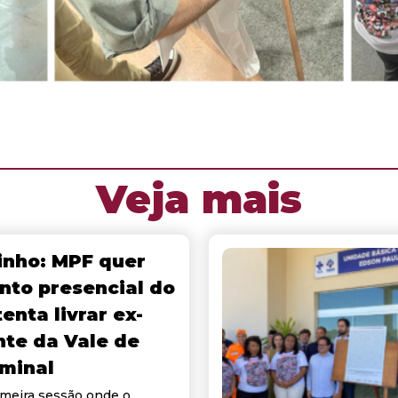
Veja mais
nho: MPF quer
nto presencial do
enta livrar ex-
nte da Vale de
iminal
meira sessão onde o