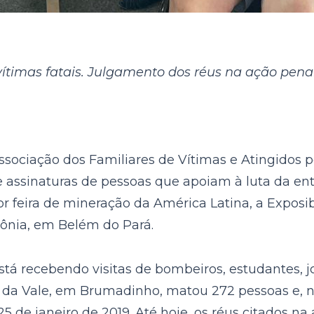
 vítimas fatais. Julgamento dos réus na ação pen
ociação dos Familiares de Vítimas e Atingidos
assinaturas de pessoas que apoiam à luta da ent
ior feira de mineração da América Latina, a Expos
ônia, em Belém do Pará.
tá recebendo visitas de bombeiros, estudantes, jo
da Vale, em Brumadinho, matou 272 pessoas e, na
 de janeiro de 2019. Até hoje, os réus citados na