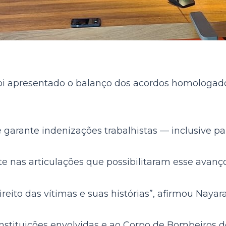
foi apresentado o balanço dos acordos homologad
ue garante indenizações trabalhistas — inclusive 
nas articulações que possibilitaram esse avanço
ireito das vítimas e suas histórias”, afirmou Nay
tituições envolvidas e ao Corpo de Bombeiros de