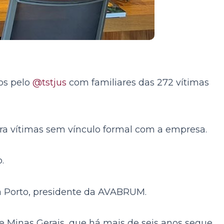
os pelo
@tstjus
com familiares das 272 vítimas
para vítimas sem vínculo formal com a empresa.
.
ara Porto, presidente da AVABRUM.
 Minas Gerais, que há mais de seis anos segue