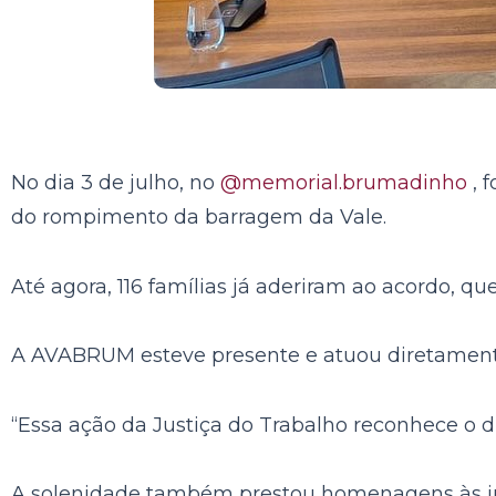
No dia 3 de julho, no
@memorial.brumadinho
, 
do rompimento da barragem da Vale.
Até agora, 116 famílias já aderiram ao acordo, q
A AVABRUM esteve presente e atuou diretamente 
“Essa ação da Justiça do Trabalho reconhece o d
A solenidade também prestou homenagens às ins