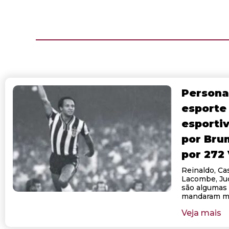
Persona
esporte
esporti
por Bru
por 272
Reinaldo, Cas
Lacombe, Juc
são algumas 
mandaram m
Veja mais