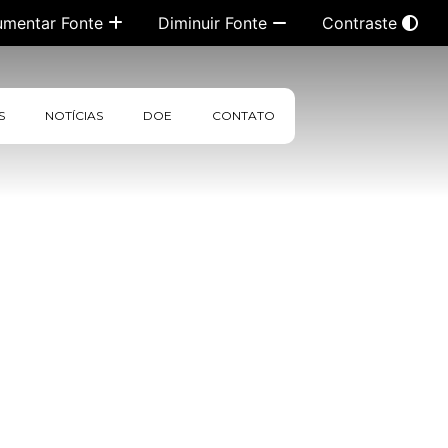
umentar Fonte
Diminuir Fonte
Contraste
S
NOTÍCIAS
DOE
CONTATO