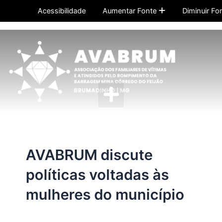
Ir
Acessibilidade
Aumentar Fonte
Diminuir Fo
para
o
conteúdo
Menu
AVABRUM discute
políticas voltadas às
mulheres do município