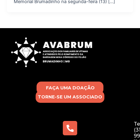
Memorial Brumadinho na segunda-feira (13) […]
FAÇA UMA DOAÇÃO
TORNE-SE UM ASSOCIADO
Te
(3
99