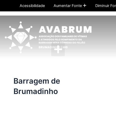
Ir
Acessibilidade
Aumentar Fonte
Diminuir Fo
para
o
conteúdo
Menu
Barragem de
Brumadinho