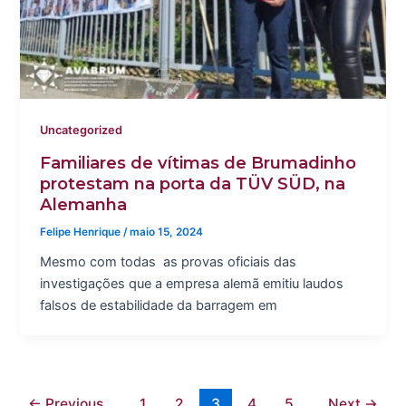
Uncategorized
Familiares de vítimas de Brumadinho
protestam na porta da TÜV SÜD, na
Alemanha
Felipe Henrique
/
maio 15, 2024
Mesmo com todas as provas oficiais das
investigações que a empresa alemã emitiu laudos
falsos de estabilidade da barragem em
←
Previous
1
2
3
4
5
Next
→