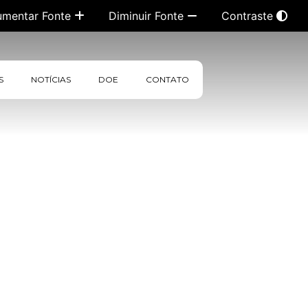
umentar Fonte
Diminuir Fonte
Contraste
S
NOTÍCIAS
DOE
CONTATO