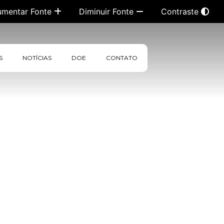
umentar Fonte
Diminuir Fonte
Contraste
S
NOTÍCIAS
DOE
CONTATO