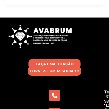
FAÇA UMA DOAÇÃO
TORNE-SE UM ASSOCIADO
Te
(3
99
11