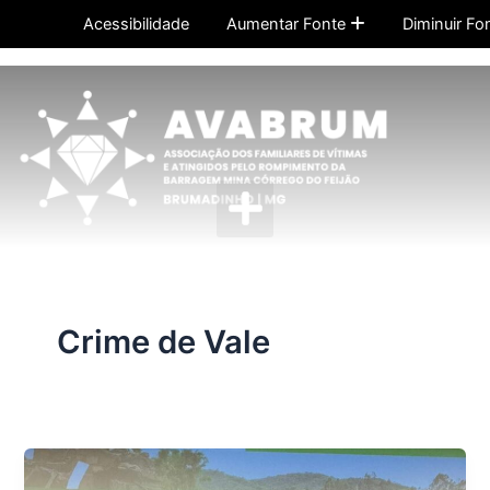
Ir
Acessibilidade
Aumentar Fonte
Diminuir Fo
para
o
conteúdo
Menu
Crime de Vale