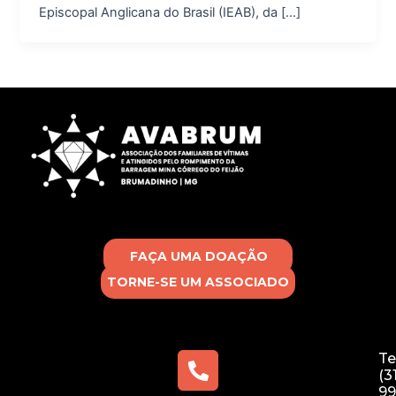
Episcopal Anglicana do Brasil (IEAB), da […]
FAÇA UMA DOAÇÃO
TORNE-SE UM ASSOCIADO
Te
(3
99