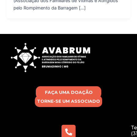
(Associação dos Familiares de Vítimas e Atingidos
pelo Rompimento da Barragem […]
FAÇA UMA DOAÇÃO
TORNE-SE UM ASSOCIADO
Te
(3