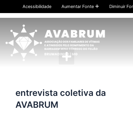
Ir
Acessibilidade
Aumentar Fonte
Diminuir Fo
para
o
conteúdo
Menu
entrevista coletiva da
AVABRUM