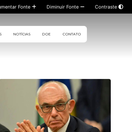
umentar Fonte
Diminuir Fonte
Contraste
S
NOTÍCIAS
DOE
CONTATO