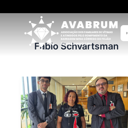
Ir
para
o
conteúdo
Fabio Schvartsman