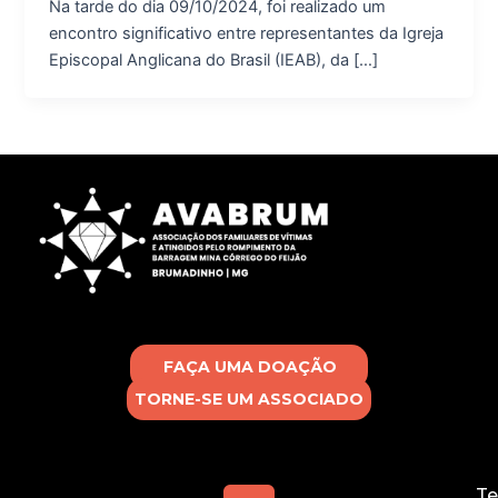
Na tarde do dia 09/10/2024, foi realizado um
encontro significativo entre representantes da Igreja
Episcopal Anglicana do Brasil (IEAB), da […]
FAÇA UMA DOAÇÃO
TORNE-SE UM ASSOCIADO
Te