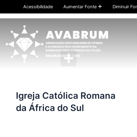
Ir
Acessibilidade
Aumentar Fonte
Diminuir Fo
para
o
conteúdo
Menu
Igreja Católica Romana
da África do Sul