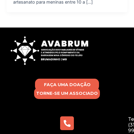
artesanato para meninas entre 10 a […]
FAÇA UMA DOAÇÃO
TORNE-SE UM ASSOCIADO
Te
(3
99