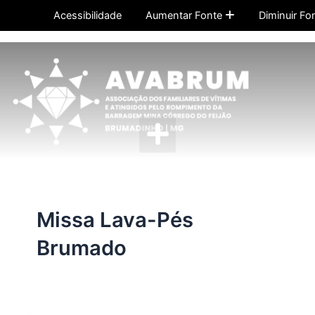
Ir
Acessibilidade
Aumentar Fonte
Diminuir Fo
para
o
conteúdo
Menu
Missa Lava-Pés
Brumado