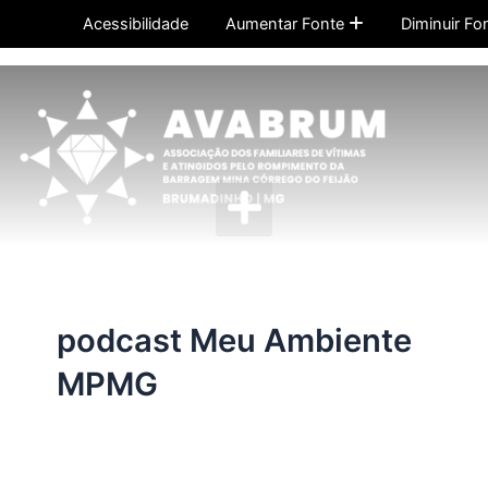
Ir
Acessibilidade
Aumentar Fonte
Diminuir Fo
para
o
conteúdo
Menu
podcast Meu Ambiente
MPMG