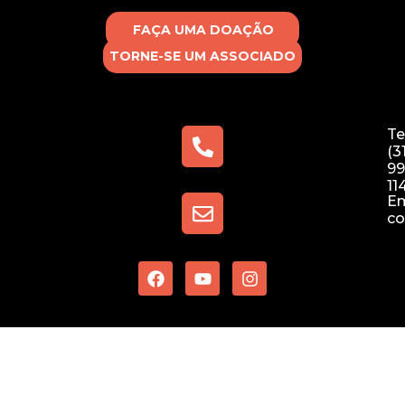
FAÇA UMA DOAÇÃO
TORNE-SE UM ASSOCIADO
Te
(3
99
11
Em
co
F
Y
I
a
o
n
c
u
s
e
t
t
b
u
a
o
b
g
o
e
r
k
a