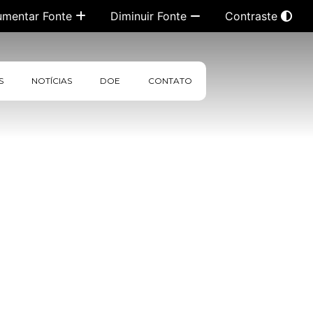
umentar Fonte
Diminuir Fonte
Contraste
S
NOTÍCIAS
DOE
CONTATO