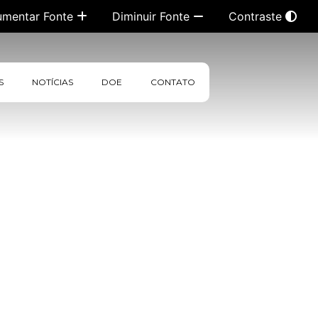
umentar Fonte
Diminuir Fonte
Contraste
S
NOTÍCIAS
DOE
CONTATO