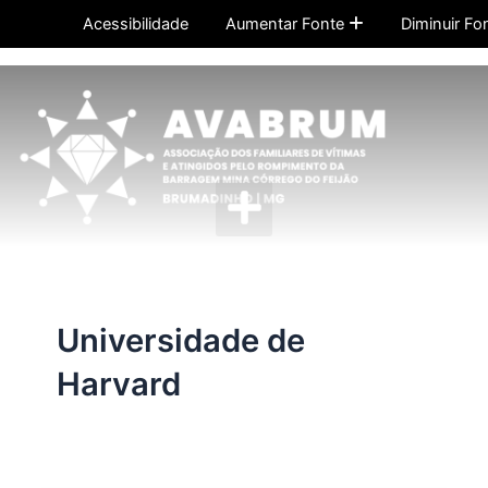
Ir
Acessibilidade
Aumentar Fonte
Diminuir Fo
para
o
conteúdo
Menu
Universidade de
Harvard