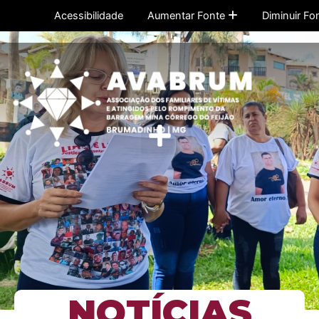
Ir
Acessibilidade
Aumentar Fonte
Diminuir Fo
para
o
conteúdo
Menu
NOTÍCIAS