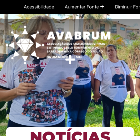
Ir
Acessibilidade
Aumentar Fonte
Diminuir Fo
para
o
conteúdo
Menu
NOTÍCIAS