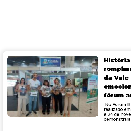
História
rompime
da Vale
emocion
fórum a
No Fórum Br
realizado em
e 24 de nove
demonstrara