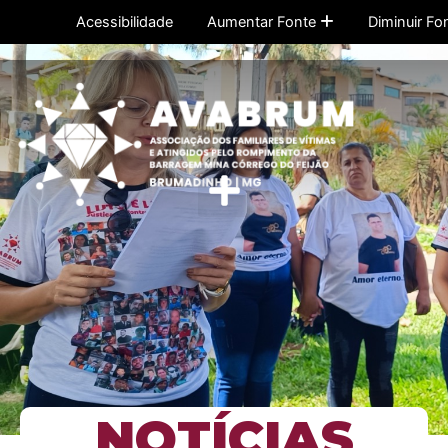
Ir
Acessibilidade
Aumentar Fonte
Diminuir Fo
para
o
conteúdo
Menu
NOTÍCIAS