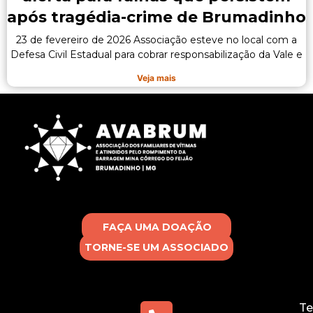
após tragédia-crime de Brumadinho
23 de fevereiro de 2026 Associação esteve no local com a
Defesa Civil Estadual para cobrar responsabilização da Vale e
Veja mais
FAÇA UMA DOAÇÃO
TORNE-SE UM ASSOCIADO
Te