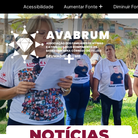
Ir
Acessibilidade
Aumentar Fonte
Diminuir Fo
para
o
conteúdo
Menu
NOTÍCIAS