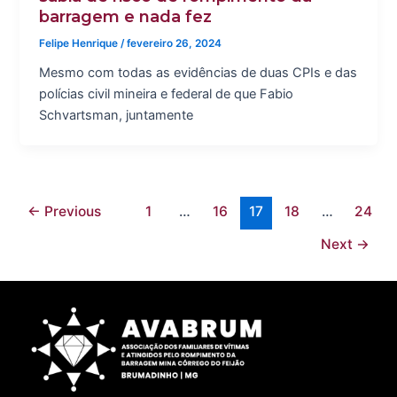
barragem e nada fez
Felipe Henrique
/
fevereiro 26, 2024
Mesmo com todas as evidências de duas CPIs e das
polícias civil mineira e federal de que Fabio
Schvartsman, juntamente
←
Previous
1
…
16
17
18
…
24
Next
→