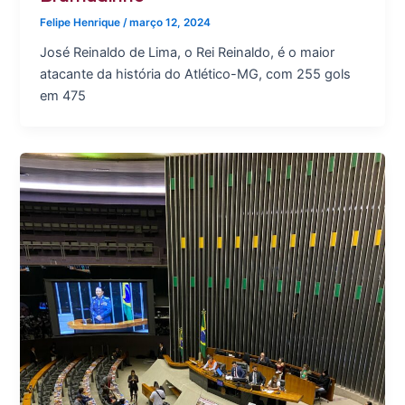
Felipe Henrique
/
março 12, 2024
José Reinaldo de Lima, o Rei Reinaldo, é o maior
atacante da história do Atlético-MG, com 255 gols
em 475