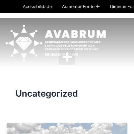
Ir
Post
Acessibilidade
Aumentar Fonte
Diminuir Fo
para
pagination
o
conteúdo
Menu
Uncategorized