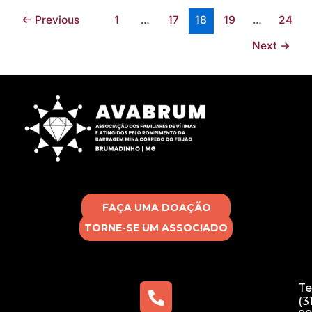
←
Previous
1
…
17
18
19
…
24
Next
→
FAÇA UMA DOAÇÃO
TORNE-SE UM ASSOCIADO
Te
(3