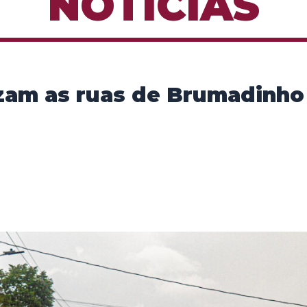
NOTÍCIAS
zam as ruas de Brumadinho 