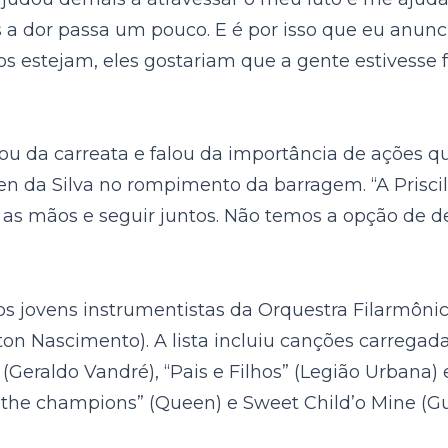
as a dor passa um pouco. E é por isso que eu anun
s estejam, eles gostariam que a gente estivesse f
u da carreata e falou da importância de ações qu
len da Silva no rompimento da barragem. “A Priscila
r as mãos e seguir juntos. Não temos a opção de 
u os jovens instrumentistas da Orquestra Filarmô
on Nascimento). A lista incluiu canções carregad
” (Geraldo Vandré), “Pais e Filhos” (Legião Urbana) 
 the champions” (Queen) e Sweet Child’o Mine (Gu