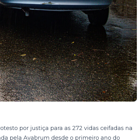
testo por justiça para as 272 vidas ceifadas na
zada pela Avabrum desde o primeiro ano do