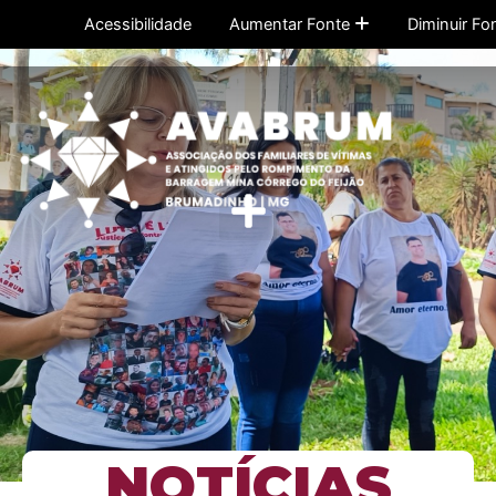
Ir
Acessibilidade
Aumentar Fonte
Diminuir Fo
para
o
conteúdo
Menu
NOTÍCIAS