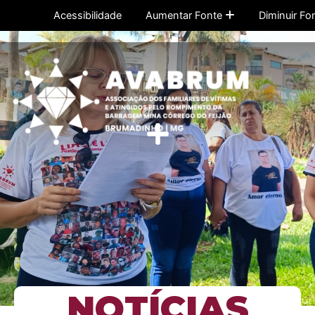
Ir
Acessibilidade
Aumentar Fonte
Diminuir Fo
para
o
conteúdo
Menu
NOTÍCIAS