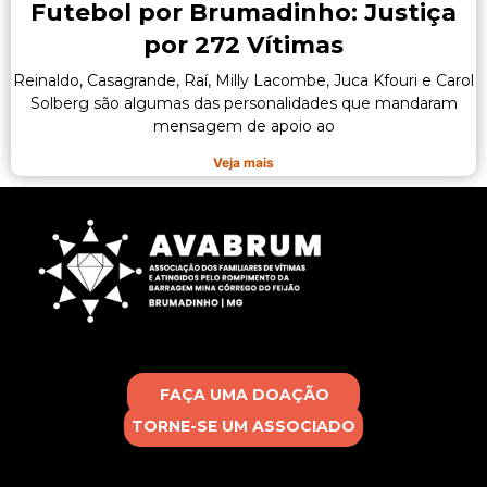
Futebol por Brumadinho: Justiça
por 272 Vítimas
Reinaldo, Casagrande, Raí, Milly Lacombe, Juca Kfouri e Carol
Solberg são algumas das personalidades que mandaram
mensagem de apoio ao
Veja mais
FAÇA UMA DOAÇÃO
TORNE-SE UM ASSOCIADO