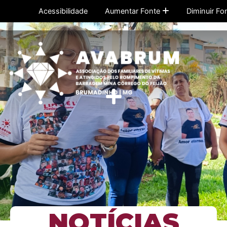
Ir
Acessibilidade
Aumentar Fonte
Diminuir Fo
para
o
conteúdo
Menu
NOTÍCIAS