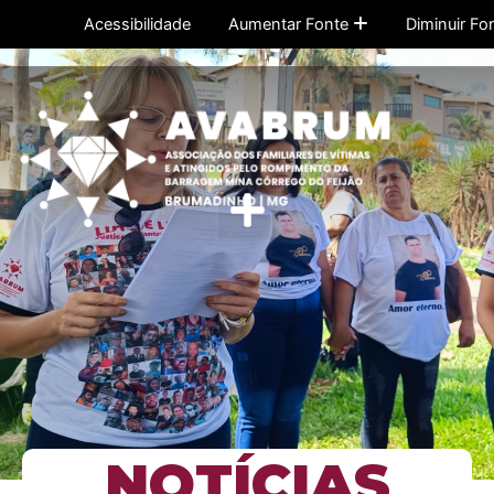
Ir
Acessibilidade
Aumentar Fonte
Diminuir Fo
para
o
conteúdo
Menu
NOTÍCIAS