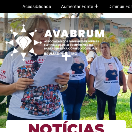
Ir
Acessibilidade
Aumentar Fonte
Diminuir Fo
para
o
conteúdo
Menu
NOTÍCIAS