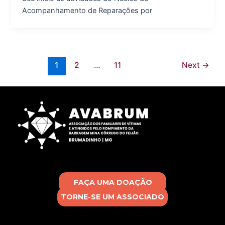
Acompanhamento de Reparações por
1
2
…
11
Next
→
FAÇA UMA DOAÇÃO
TORNE-SE UM ASSOCIADO