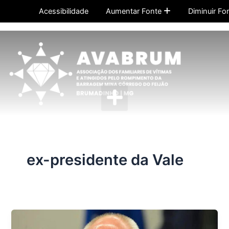
Ir
Acessibilidade
Aumentar Fonte
Diminuir Fo
para
o
conteúdo
Menu
ex-presidente da Vale