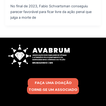
No final de 2023, Fabio Schvartsman conseguiu
parecer favorável para ficar livre da ação penal que
julga a morte de
FAÇA UMA DOAÇÃO
TORNE-SE UM ASSOCIADO