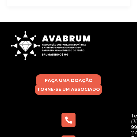
FAÇA UMA DOAÇÃO
TORNE-SE UM ASSOCIADO
Te
(3
99
11