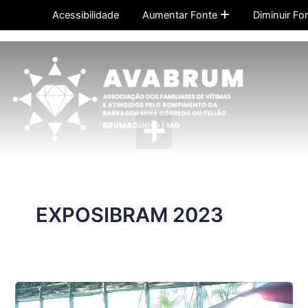
Ir
Acessibilidade
Aumentar Fonte
Diminuir Fo
para
o
conteúdo
Menu
EXPOSIBRAM 2023