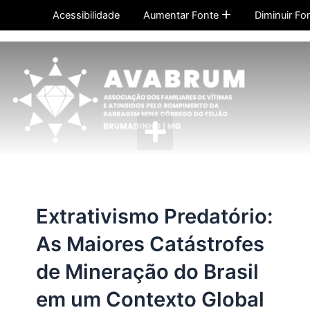
Ir
Acessibilidade
Aumentar Fonte
Diminuir Fo
para
o
conteúdo
Menu
Extrativismo Predatório:
As Maiores Catástrofes
de Mineração do Brasil
em um Contexto Global