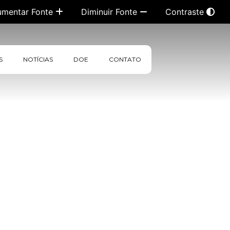
umentar Fonte
Diminuir Fonte
Contraste
S
NOTÍCIAS
DOE
CONTATO