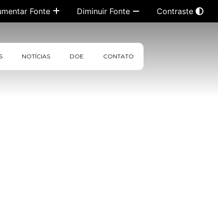
umentar Fonte
Diminuir Fonte
Contraste
S
NOTÍCIAS
DOE
CONTATO