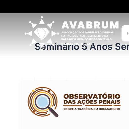
Ir
para
o
conteúdo
Seminário 5 Anos Se