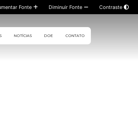
umentar Fonte
Diminuir Fonte
Contraste
S
NOTÍCIAS
DOE
CONTATO