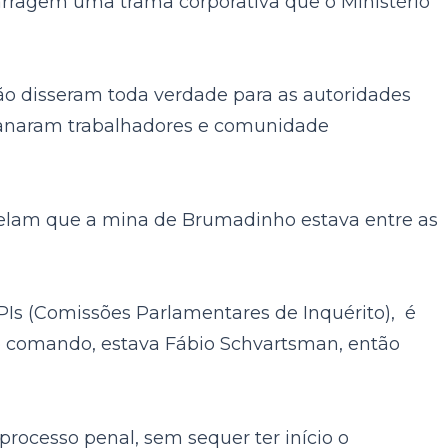
arragem uma trama corporativa que o Ministério
 não disseram toda verdade para as autoridades
nganaram trabalhadores e comunidade
velam que a mina de Brumadinho estava entre as
CPIs (Comissões Parlamentares de Inquérito), é
o comando, estava Fábio Schvartsman, então
processo penal, sem sequer ter início o