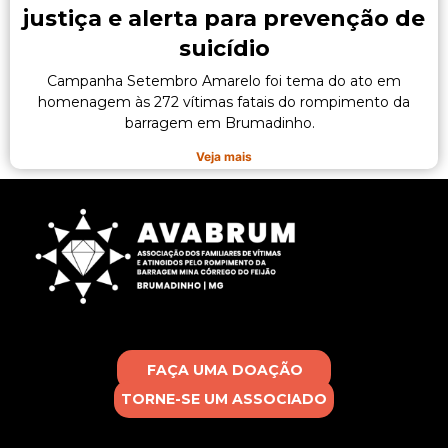
justiça e alerta para prevenção de
suicídio
Campanha Setembro Amarelo foi tema do ato em
homenagem às 272 vítimas fatais do rompimento da
barragem em Brumadinho.
Veja mais
FAÇA UMA DOAÇÃO
TORNE-SE UM ASSOCIADO