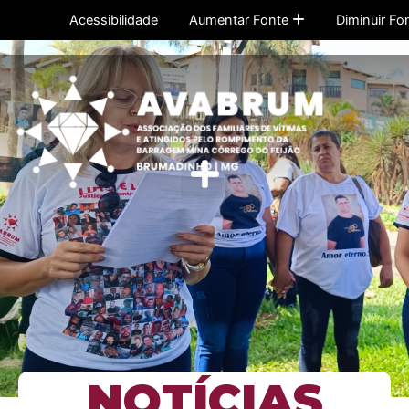
Ir
Acessibilidade
Aumentar Fonte
Diminuir Fo
para
o
conteúdo
Menu
NOTÍCIAS